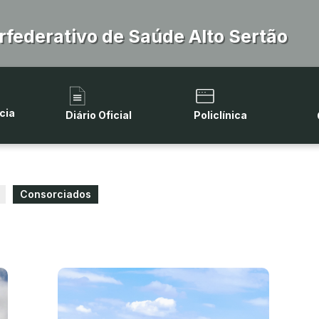
rfederativo de Saúde Alto Sertão
cia
Diário Oficial
Policlínica
Consorciados