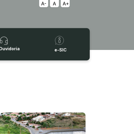
A-
A
A+
Ouvidoria
e-SIC