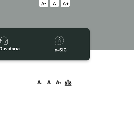
A-
A
A+
Ouvidoria
e-SIC