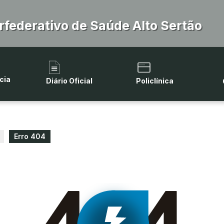
rfederativo de Saúde Alto Sertão
cia
Diário Oficial
Policlínica
Erro 404