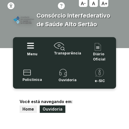
A-
A
A+
Consórcio Interfederativo
de Saúde Alto Sertão
Transparência
Menu
Diário
Oficial
Policlínica
Ouvidoria
e-SIC
Você está navegando em:
Home
Ouvidoria